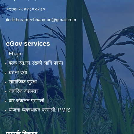
+९७७-९८४४३०२२३०
ito.likhuramechhapmun@gmail.com
eGov services
Ehajiri
बल्क एस.एम.एसको लागि फारम
घटना दर्ता
सामाजिक सुरक्षा
नागरिक वडापत्र
कर संकलन प्रणाली
योजना व्यवस्थापन प्रणाली: PMIS