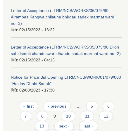
Letter of Acceptance (LTRM/NCB/WORKS/06/079/80
Airambas Kangwa chilaune bhirgau sadak marmat ward
no.-3)
मिति:
02/15/2023 - 16:22
Letter of Acceptance (LTRM/NCB/WORKS/05/079/80 Dilori
sahidsmriti chandeswari dhande sadak marmat ward no.-2)
मिति:
02/15/2023 - 04:15
Notice for Price Bid Opening LTRM/NCB/WORK/01/079/080
"Halday Dhobi Sadak"
मिति:
02/08/2023 - 17:30
Pages
« first
‹ previous
…
5
6
7
8
9
10
11
12
13
next ›
last »