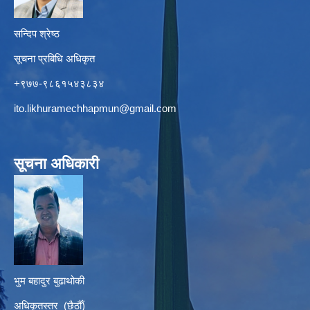
सन्दिप श्रेष्ठ
सूचना प्रबिधि अधिकृत
+९७७-९८६१५४३८३४
ito.likhuramechhapmun@gmail.com
सूचना अधिकारी
भुम बहादुर बुढाथोकी
अधिकृतस्तर (छैठौँ)