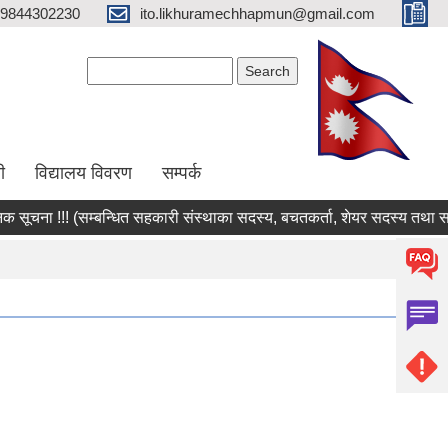
9844302230
ito.likhuramechhapmun@gmail.com
Search form
Search
ी
विद्यालय विवरण
सम्पर्क
चना !!! (सम्बन्धित सहकारी संस्थाका सदस्य, बचतकर्ता, शेयर सदस्य तथा सम्पू