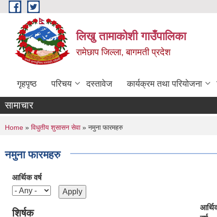
Skip to main content
लिखु तामाकोशी गाउँपालिका
रामेछाप जिल्ला, बागमती प्रदेश
गृहपृष्ठ
परिचय
दस्तावेज
कार्यक्रम तथा परियोजना
सामाचार
You are here
Home
»
विधुतीय शुसासन सेवा
» नमुना फारमहरु
नमुना फारमहरु
आर्थिक वर्ष
आर्थि
शिर्षक