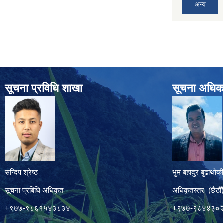
अन्य
सूचना प्रविधि शाखा
सूचना अधिक
सन्दिप श्रेष्ठ
भुम बहादुर बुढाथोकी
सूचना प्रबिधि अधिकृत
अधिकृतस्तर (छैठौँ
+९७७-९८६१५४३८३४
+९७७-९८४४३०