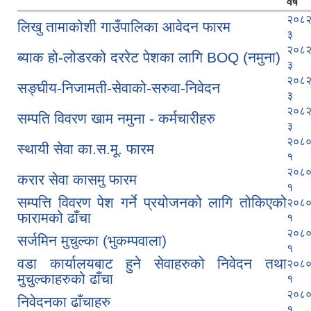
वर्ष
२०८२
लिखु तामाकोशी गाउँपालिका आवेदन फारम
३
२०८२
ब्याक हो-लोडरको दररेट पेशका लागि BOQ (नमुना)
३
२०८२
सङ्घीय-निजामती-सेवाको-सरुवा-निवेदन
३
२०८२
सम्पति विवरण खाम नमुना - कर्मचारीहरु
३
२०८०
स्थायी सेवा का.स.मू. फारम
१
२०८०
करार सेवा कासमु फारम
१
सम्पत्ति विवरण पेश गर्ने प्रयोजनको लागि तोकिएको
२०८०
फारामको ढाँचा
१
२०८०
सर्जमिन मुचुल्का (भुकम्पवाला)
१
वडा ‍कार्यालयबाट हुने सेवाहरुको निवेदन तथा
२०८०
मुचुल्काहरुको ढाँचा
१
२०८०
निवेदनका ढाँचाहरु
१