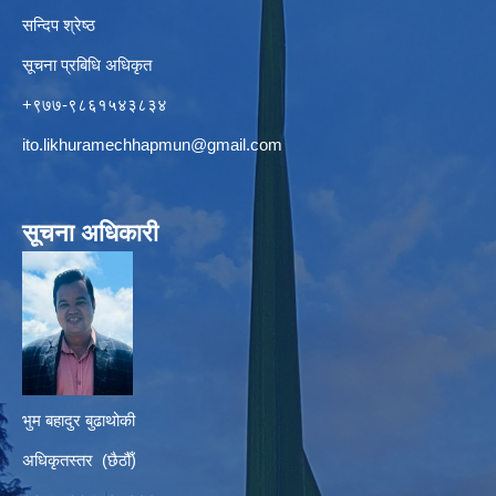
सन्दिप श्रेष्ठ
सूचना प्रबिधि अधिकृत
+९७७-९८६१५४३८३४
ito.likhuramechhapmun@gmail.com
सूचना अधिकारी
भुम बहादुर बुढाथोकी
अधिकृतस्तर (छैठौँ)