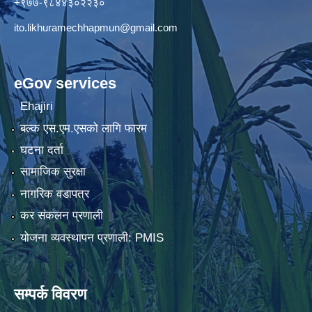
+९७७-९८४४३०२२३०
ito.likhuramechhapmun@gmail.com
eGov services
Ehajiri
बल्क एस.एम.एसको लागि फारम
घटना दर्ता
सामाजिक सुरक्षा
नागरिक वडापत्र
कर संकलन प्रणाली
योजना व्यवस्थापन प्रणाली: PMIS
सम्पर्क विवरण