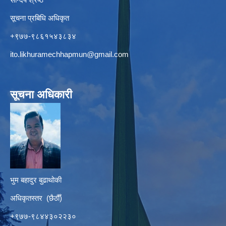
सूचना प्रबिधि अधिकृत
+९७७-९८६१५४३८३४
ito.likhuramechhapmun@gmail.com
सूचना अधिकारी
भुम बहादुर बुढाथोकी
अधिकृतस्तर (छैठौँ)
+९७७-९८४४३०२२३०