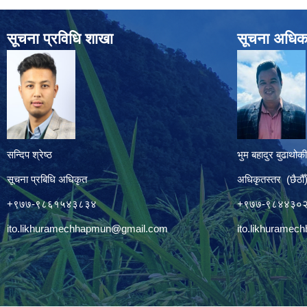
सूचना प्रविधि शाखा
सूचना अधिक
सन्दिप श्रेष्ठ
भुम बहादुर बुढाथोकी
सूचना प्रबिधि अधिकृत
अधिकृतस्तर (छैठौँ
+९७७-९८६१५४३८३४
+९७७-९८४४३०
ito.likhuramechhapmun@gmail.com
ito.likhurame