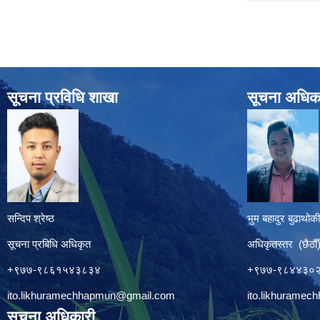
सूचना प्रविधि शाखा
सूचना अधिक
सन्दिप श्रेष्ठ
भुम बहादुर बुढाथोकी
सूचना प्रबिधि अधिकृत
अधिकृतस्तर (छैठौँ
+९७७-९८६१५४३८३४
+९७७-९८४४३०
ito.likhuramechhapmun@gmail.com
ito.likhurame
सूचना अधिकारी