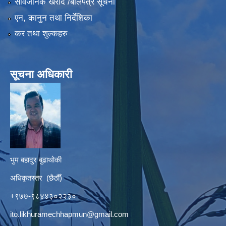
सार्वजनिक खरीद /बोलपत्र सूचना
एन, कानुन तथा निर्देशिका
कर तथा शुल्कहरु
सूचना अधिकारी
भुम बहादुर बुढाथोकी
अधिकृतस्तर (छैठौँ)
+९७७-९८४४३०२२३०
ito.likhuramechhapmun@gmail.com