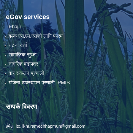
eGov services
Ehajiri
बल्क एस.एम.एसको लागि फारम
घटना दर्ता
सामाजिक सुरक्षा
नागरिक वडापत्र
कर संकलन प्रणाली
योजना व्यवस्थापन प्रणाली: PMIS
सम्पर्क विवरण
ईमेल:
ito.likhuramechhapmun@gmail.com