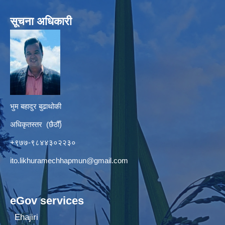
सूचना अधिकारी
भुम बहादुर बुढाथोकी
अधिकृतस्तर (छैठौँ)
+९७७-९८४४३०२२३०
ito.likhuramechhapmun@gmail.com
eGov services
Ehajiri