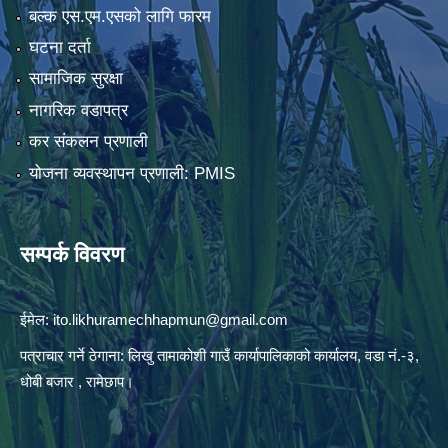
बल्क एस.एम.एसको लागि फारम
घटना दर्ता
सामाजिक सुरक्षा
नागरिक वडापत्र
कर संकलन प्रणाली
योजना व्यवस्थापन प्रणाली: PMIS
सम्पर्क विवरण
ईमेल:
ito.likhuramechhapmun@gmail.com
पत्राचार गर्ने ठेगाना: लिखु तामाकोशी गाउँ कार्यापालिकाको कार्यालय, वडा नं.-३,
धोबी बजार , रामेछाप।