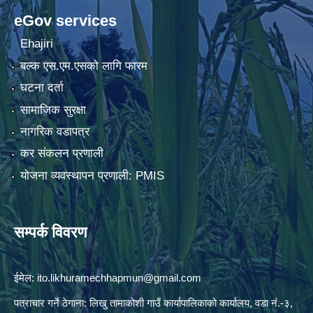
eGov services
Ehajiri
बल्क एस.एम.एसको लागि फारम
घटना दर्ता
सामाजिक सुरक्षा
नागरिक वडापत्र
कर संकलन प्रणाली
योजना व्यवस्थापन प्रणाली: PMIS
सम्पर्क विवरण
ईमेल:
ito.likhuramechhapmun@gmail.com
पत्राचार गर्ने ठेगाना: लिखु तामाकोशी गाउँ कार्यापालिकाको कार्यालय, वडा नं.-३,