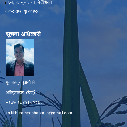
एन, कानुन तथा निर्देशिका
कर तथा शुल्कहरु
सूचना अधिकारी
भुम बहादुर बुढाथोकी
अधिकृतस्तर (छैठौँ)
+९७७-९८४४३०२२३०
ito.likhuramechhapmun@gmail.com