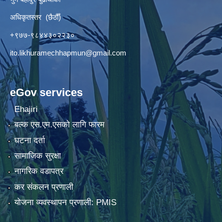
अधिकृतस्तर (छैठौँ)
+९७७-९८४४३०२२३०
ito.likhuramechhapmun@gmail.com
eGov services
Ehajiri
बल्क एस.एम.एसको लागि फारम
घटना दर्ता
सामाजिक सुरक्षा
नागरिक वडापत्र
कर संकलन प्रणाली
योजना व्यवस्थापन प्रणाली: PMIS