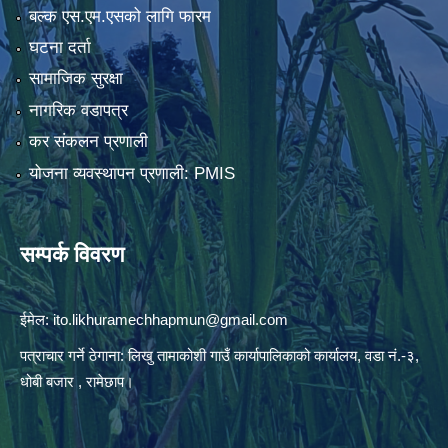
बल्क एस.एम.एसको लागि फारम
घटना दर्ता
सामाजिक सुरक्षा
नागरिक वडापत्र
कर संकलन प्रणाली
योजना व्यवस्थापन प्रणाली: PMIS
सम्पर्क विवरण
ईमेल:
ito.likhuramechhapmun@gmail.com
पत्राचार गर्ने ठेगाना: लिखु तामाकोशी गाउँ कार्यापालिकाको कार्यालय, वडा नं.-३,
धोबी बजार , रामेछाप।