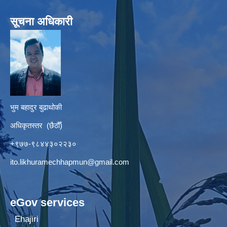
सूचना अधिकारी
भुम बहादुर बुढाथोकी
अधिकृतस्तर (छैठौँ)
+९७७-९८४४३०२२३०
ito.likhuramechhapmun@gmail.com
eGov services
Ehajiri