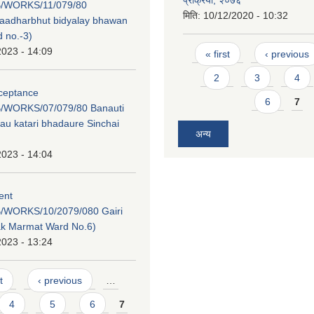
प्रक्रिया, २०७६
/WORKS/11/079/80
मिति:
10/12/2020 - 10:32
 aadharbhut bidyalay bhawan
 no.-3)
Pages
2023 - 14:09
« first
‹ previous
2
3
4
cceptance
6
7
/WORKS/07/079/80 Banauti
au katari bhadaure Sinchai
अन्य
2023 - 14:04
tent
/WORKS/10/2079/080 Gairi
ak Marmat Ward No.6)
2023 - 13:24
t
‹ previous
…
4
5
6
7