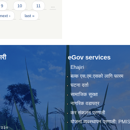
9
10
11
…
next ›
last »
ारी
eGov services
Ehajiri
बल्क एस.एम.एसको लागि फारम
घटना दर्ता
सामाजिक सुरक्षा
नागरिक वडापत्र
कर संकलन प्रणाली
)
योजना व्यवस्थापन प्रणाली: PMI
२२३०