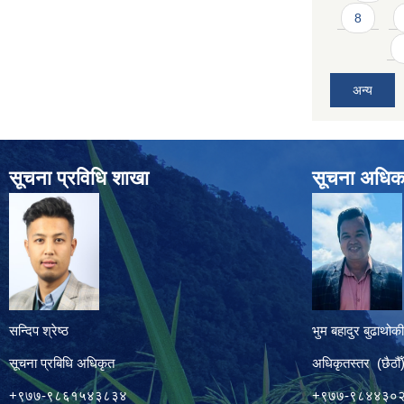
8
अन्य
सूचना प्रविधि शाखा
सूचना अधिक
सन्दिप श्रेष्ठ
भुम बहादुर बुढाथोकी
सूचना प्रबिधि अधिकृत
अधिकृतस्तर (छैठौँ
+९७७-९८६१५४३८३४
+९७७-९८४४३०