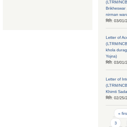
(LTRM/NCB
Brikheswar
nirman ward
मिति:
03/01/
Letter of A
(LTRM/NCB
khola durag
Yojna)
मिति:
03/01/
Letter of In
(LTRM/NCB
Khimti Sad
मिति:
02/25/
Pages
« firs
3