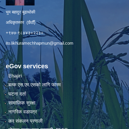
भुम बहादुर बुढाथोकी
अधिकृतस्तर (छैठौँ)
+९७७-९८४४३०२२३०
ito.likhuramechhapmun@gmail.com
eGov services
Ehajiri
बल्क एस.एम.एसको लागि फारम
घटना दर्ता
सामाजिक सुरक्षा
नागरिक वडापत्र
कर संकलन प्रणाली