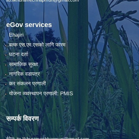
eGov services
Ehajiri
बल्क एस.एम.एसको लागि फारम
घटना दर्ता
सामाजिक सुरक्षा
नागरिक वडापत्र
कर संकलन प्रणाली
योजना व्यवस्थापन प्रणाली: PMIS
सम्पर्क विवरण
ईमेल:
ito.likhuramechhapmun@gmail.com