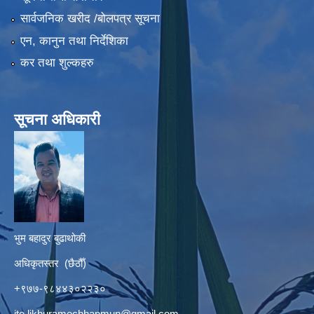
सार्वजनिक खरीद /बोलपत्र सूचना
एन, कानुन तथा निर्देशिका
कर तथा शुल्कहरु
सूचना अधिकारी
भुम बहादुर बुढाथोकी
अधिकृतस्तर (छैठौँ)
+९७७-९८४४३०२२३०
ito.likhuramechhapmun@gmail.com