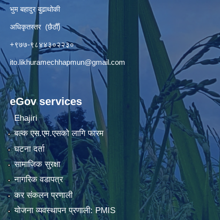
भुम बहादुर बुढाथोकी
अधिकृतस्तर (छैठौँ)
+९७७-९८४४३०२२३०
ito.likhuramechhapmun@gmail.com
eGov services
Ehajiri
बल्क एस.एम.एसको लागि फारम
घटना दर्ता
सामाजिक सुरक्षा
नागरिक वडापत्र
कर संकलन प्रणाली
योजना व्यवस्थापन प्रणाली: PMIS