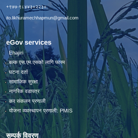
+९७७-९८४४३०२२३०
ito.likhuramechhapmun@gmail.com
eGov services
Ehajiri
बल्क एस.एम.एसको लागि फारम
घटना दर्ता
सामाजिक सुरक्षा
नागरिक वडापत्र
कर संकलन प्रणाली
योजना व्यवस्थापन प्रणाली: PMIS
सम्पर्क विवरण