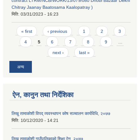
contract LTRM/NCB/WORK/13/079/080 Dhobi Bazaar Dekhi
Chitray Jaanay Baatosama Kaalopatray )
मिति:
03/31/2023 - 16:23
Pages
« first
‹ previous
1
2
3
4
5
6
7
8
9
…
next ›
last »
अन्य
ऐन, कानुन तथा निर्देशिका
लिखु तामाकोशी विपद् व्यवस्थापन कोष सञ्चालन कार्यविधि, २०७७
मिति:
10/12/2020 - 14:21
लिखु तामाकोशी गाउँपालिकाको शिक्षा ऐन, २०७७