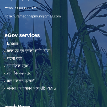
+९७७-९८४४३०२२३०
ito.likhuramechhapmun@gmail.com
eGov services
Ehajiri
बल्क एस.एम.एसको लागि फारम
घटना दर्ता
सामाजिक सुरक्षा
नागरिक वडापत्र
कर संकलन प्रणाली
योजना व्यवस्थापन प्रणाली: PMIS