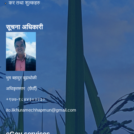
कर तथा शुल्कहरु
सूचना अधिकारी
भुम बहादुर बुढाथोकी
अधिकृतस्तर (छैठौँ)
+९७७-९८४४३०२२३०
ito.likhuramechhapmun@gmail.com
eGov services