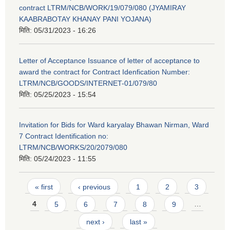
contract LTRM/NCB/WORK/19/079/080 (JYAMIRAY
KAABRABOTAY KHANAY PANI YOJANA)
मिति:
05/31/2023 - 16:26
Letter of Acceptance Issuance of letter of acceptance to
award the contract for Contract Idenfication Number:
LTRM/NCB/GOODS/INTERNET-01/079/80
मिति:
05/25/2023 - 15:54
Invitation for Bids for Ward karyalay Bhawan Nirman, Ward
7 Contract Identification no:
LTRM/NCB/WORKS/20/2079/080
मिति:
05/24/2023 - 11:55
Pages
« first
‹ previous
1
2
3
4
5
6
7
8
9
…
next ›
last »