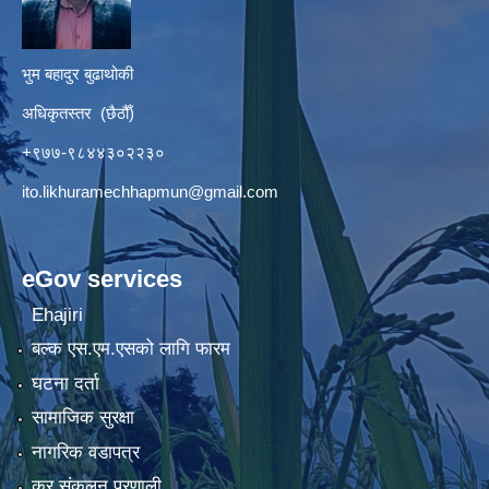
भुम बहादुर बुढाथोकी
अधिकृतस्तर (छैठौँ)
+९७७-९८४४३०२२३०
ito.likhuramechhapmun@gmail.com
eGov services
Ehajiri
बल्क एस.एम.एसको लागि फारम
घटना दर्ता
सामाजिक सुरक्षा
नागरिक वडापत्र
कर संकलन प्रणाली