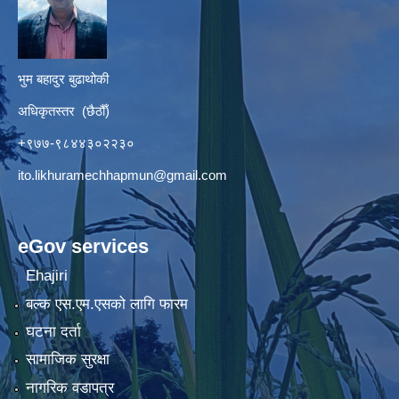
भुम बहादुर बुढाथोकी
अधिकृतस्तर (छैठौँ)
+९७७-९८४४३०२२३०
ito.likhuramechhapmun@gmail.com
eGov services
Ehajiri
बल्क एस.एम.एसको लागि फारम
घटना दर्ता
सामाजिक सुरक्षा
नागरिक वडापत्र