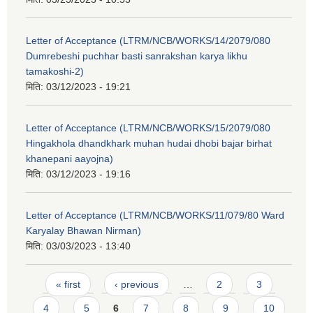
Letter of Acceptance (LTRM/NCB/WORKS/14/2079/080
Dumrebeshi puchhar basti sanrakshan karya likhu
tamakoshi-2)
मिति:
03/12/2023 - 19:21
Letter of Acceptance (LTRM/NCB/WORKS/15/2079/080
Hingakhola dhandkhark muhan hudai dhobi bajar birhat
khanepani aayojna)
मिति:
03/12/2023 - 19:16
Letter of Acceptance (LTRM/NCB/WORKS/11/079/80 Ward
Karyalay Bhawan Nirman)
मिति:
03/03/2023 - 13:40
Pages
« first
‹ previous
…
2
3
4
5
6
7
8
9
10