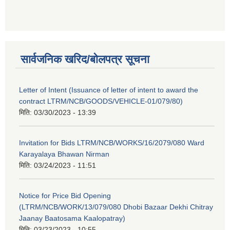
सार्वजनिक खरिद/बोलपत्र सूचना
Letter of Intent (Issuance of letter of intent to award the
contract LTRM/NCB/GOODS/VEHICLE-01/079/80)
मिति:
03/30/2023 - 13:39
Invitation for Bids LTRM/NCB/WORKS/16/2079/080 Ward
Karayalaya Bhawan Nirman
मिति:
03/24/2023 - 11:51
Notice for Price Bid Opening
(LTRM/NCB/WORK/13/079/080 Dhobi Bazaar Dekhi Chitray
Jaanay Baatosama Kaalopatray)
मिति:
03/23/2023 - 10:55