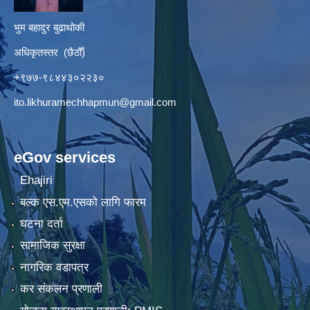
भुम बहादुर बुढाथोकी
अधिकृतस्तर (छैठौँ)
+९७७-९८४४३०२२३०
ito.likhuramechhapmun@gmail.com
eGov services
Ehajiri
बल्क एस.एम.एसको लागि फारम
घटना दर्ता
सामाजिक सुरक्षा
नागरिक वडापत्र
कर संकलन प्रणाली