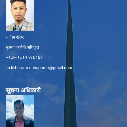
सन्दिप श्रेष्ठ
सूचना प्रबिधि अधिकृत
+९७७-९८६१५४३८३४
ito.likhuramechhapmun@gmail.com
सूचना अधिकारी