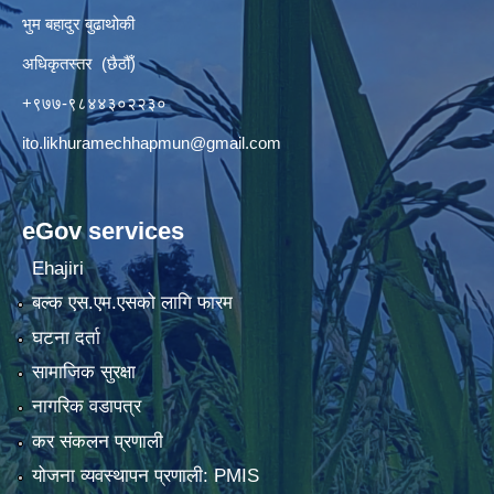
भुम बहादुर बुढाथोकी
अधिकृतस्तर (छैठौँ)
+९७७-९८४४३०२२३०
ito.likhuramechhapmun@gmail.com
eGov services
Ehajiri
बल्क एस.एम.एसको लागि फारम
घटना दर्ता
सामाजिक सुरक्षा
नागरिक वडापत्र
कर संकलन प्रणाली
योजना व्यवस्थापन प्रणाली: PMIS