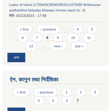
Letter of Intent (LTRM/NCB/WORKS/11/079/80 Brikheswar
aadharbhut bidyalay bhawan nirman ward no.-3)
मिति:
02/22/2023 - 17:58
Pages
« first
‹ previous
…
4
5
6
7
8
9
10
11
12
…
next ›
last »
अन्य
ऐन, कानुन तथा निर्देशिका
Pages
« first
‹ previous
1
2
3
4
5
6
7