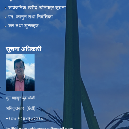
सार्वजनिक खरीद /बोलपत्र सूचना
एन, कानुन तथा निर्देशिका
कर तथा शुल्कहरु
सूचना अधिकारी
भुम बहादुर बुढाथोकी
अधिकृतस्तर (छैठौँ)
+९७७-९८४४३०२२३०
ito.likhuramechhapmun@gmail.com