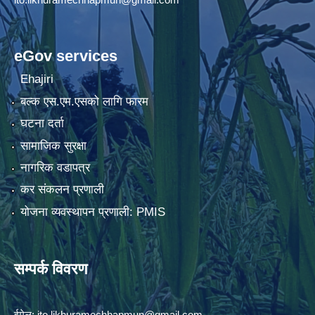
eGov services
Ehajiri
बल्क एस.एम.एसको लागि फारम
घटना दर्ता
सामाजिक सुरक्षा
नागरिक वडापत्र
कर संकलन प्रणाली
योजना व्यवस्थापन प्रणाली: PMIS
सम्पर्क विवरण
ईमेल:
ito.likhuramechhapmun@gmail.com