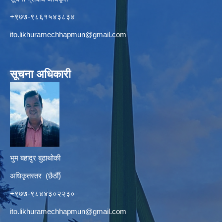
+९७७-९८६१५४३८३४
ito.likhuramechhapmun@gmail.com
सूचना अधिकारी
भुम बहादुर बुढाथोकी
अधिकृतस्तर (छैठौँ)
+९७७-९८४४३०२२३०
ito.likhuramechhapmun@gmail.com