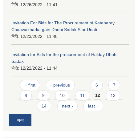
मिति:
12/26/2022 - 11:41
Invitation For Bids for The Procurement of Kataharay
Chaawakharka gairi Dhobi Sadak Star Unati
मिति:
12/23/2022 - 11:48
Invitation for Bids for the procurement of Halday Dhobi
Sadak
मिति:
12/22/2022 - 11:44
Pages
« first
‹ previous
…
6
7
8
9
10
11
12
13
14
next ›
last »
अन्य