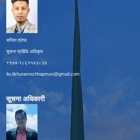
सन्दिप श्रेष्ठ
सूचना प्रबिधि अधिकृत
+९७७-९८६१५४३८३४
ito.likhuramechhapmun@gmail.com
सूचना अधिकारी