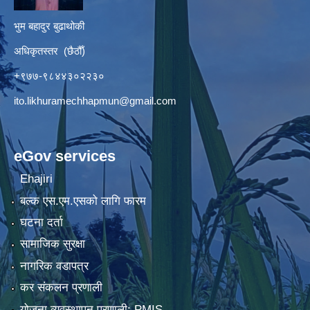
भुम बहादुर बुढाथोकी
अधिकृतस्तर (छैठौँ)
+९७७-९८४४३०२२३०
ito.likhuramechhapmun@gmail.com
eGov services
Ehajiri
बल्क एस.एम.एसको लागि फारम
घटना दर्ता
सामाजिक सुरक्षा
नागरिक वडापत्र
कर संकलन प्रणाली
योजना व्यवस्थापन प्रणाली: PMIS