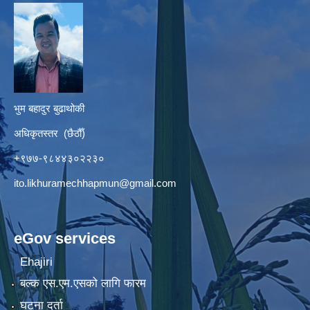
भुम बहादुर बुढाथोकी
अधिकृतस्तर (छैठौँ)
+९७७-९८४४३०२२३०
ito.likhuramechhapmun@gmail.com
eGov services
Ehajiri
बल्क एस.एम.एसको लागि फारम
घटना दर्ता