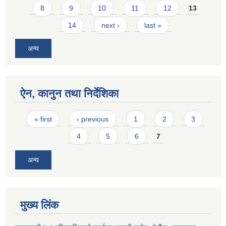
8
9
10
11
12
13
14
next ›
last »
अन्य
ऐन, कानुन तथा निर्देशिका
Pages
« first
‹ previous
1
2
3
4
5
6
7
अन्य
मुख्य लिंक