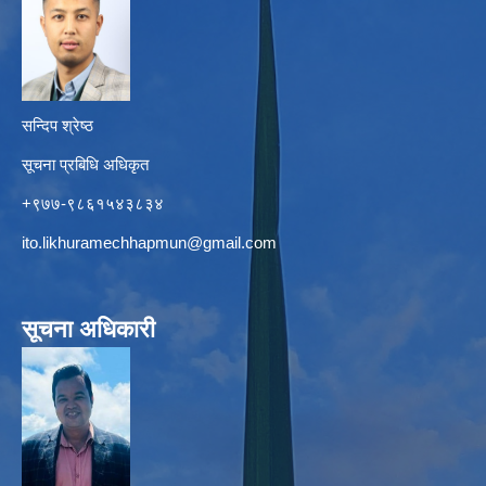
सन्दिप श्रेष्ठ
सूचना प्रबिधि अधिकृत
+९७७-९८६१५४३८३४
ito.likhuramechhapmun@gmail.com
सूचना अधिकारी