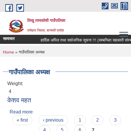
Skip to main content
लिखु तामाकोशी गाउँपालिका
रामेछाप जिल्ला, बागमती प्रदेश
सामाचार
हार्दिक अपिल तथा सार्वजनिक सूचना !!! (सम्बन्धित सहकारी संस्थाका
You are here
Home
» गाउँपालिका अध्यक्ष
गाउँपालिका अध्यक्ष
Weight:
4
केशव महत
Read more
about केशव महत
Pages
« first
‹ previous
1
2
3
4
5
6
7