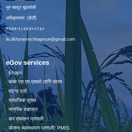
भुम बहादुर बुढाथोकी
अधिकृतस्तर (छैठौँ)
+९७७-९८४४३०२२३०
ito.likhuramechhapmun@gmail.com
eGov services
Ehajiri
बल्क एस.एम.एसको लागि फारम
घटना दर्ता
सामाजिक सुरक्षा
नागरिक वडापत्र
कर संकलन प्रणाली
योजना व्यवस्थापन प्रणाली: PMIS