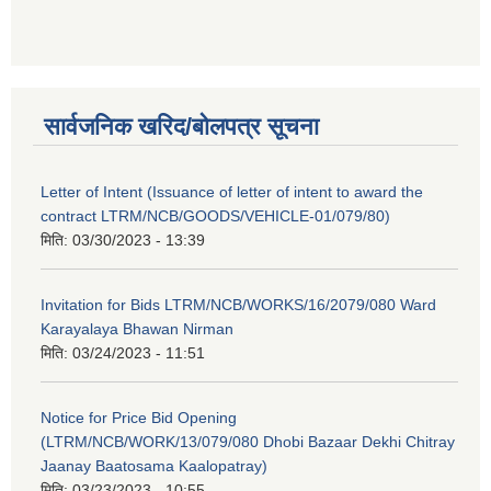
सार्वजनिक खरिद/बोलपत्र सूचना
Letter of Intent (Issuance of letter of intent to award the
contract LTRM/NCB/GOODS/VEHICLE-01/079/80)
मिति:
03/30/2023 - 13:39
Invitation for Bids LTRM/NCB/WORKS/16/2079/080 Ward
Karayalaya Bhawan Nirman
मिति:
03/24/2023 - 11:51
Notice for Price Bid Opening
(LTRM/NCB/WORK/13/079/080 Dhobi Bazaar Dekhi Chitray
Jaanay Baatosama Kaalopatray)
मिति:
03/23/2023 - 10:55