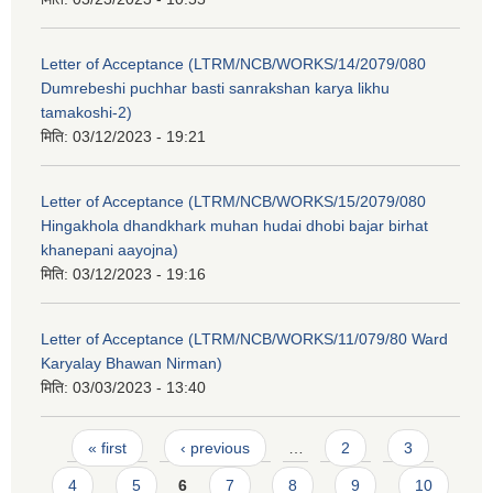
Letter of Acceptance (LTRM/NCB/WORKS/14/2079/080
Dumrebeshi puchhar basti sanrakshan karya likhu
tamakoshi-2)
मिति:
03/12/2023 - 19:21
Letter of Acceptance (LTRM/NCB/WORKS/15/2079/080
Hingakhola dhandkhark muhan hudai dhobi bajar birhat
khanepani aayojna)
मिति:
03/12/2023 - 19:16
Letter of Acceptance (LTRM/NCB/WORKS/11/079/80 Ward
Karyalay Bhawan Nirman)
मिति:
03/03/2023 - 13:40
Pages
« first
‹ previous
…
2
3
4
5
6
7
8
9
10