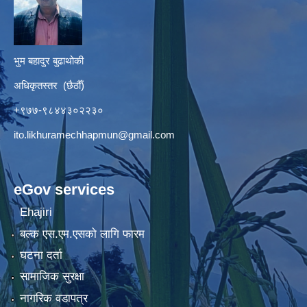
भुम बहादुर बुढाथोकी
अधिकृतस्तर (छैठौँ)
+९७७-९८४४३०२२३०
ito.likhuramechhapmun@gmail.com
eGov services
Ehajiri
बल्क एस.एम.एसको लागि फारम
घटना दर्ता
सामाजिक सुरक्षा
नागरिक वडापत्र