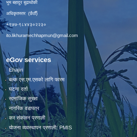
भुम बहादुर बुढाथोकी
अधिकृतस्तर (छैठौँ)
+९७७-९८४४३०२२३०
ito.likhuramechhapmun@gmail.com
eGov services
Ehajiri
बल्क एस.एम.एसको लागि फारम
घटना दर्ता
सामाजिक सुरक्षा
नागरिक वडापत्र
कर संकलन प्रणाली
योजना व्यवस्थापन प्रणाली: PMIS