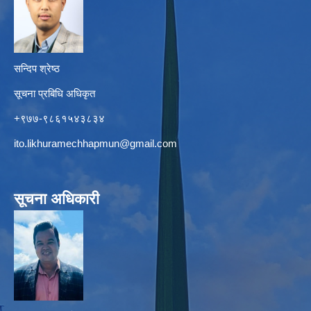
सन्दिप श्रेष्ठ
सूचना प्रबिधि अधिकृत
+९७७-९८६१५४३८३४
ito.likhuramechhapmun@gmail.com
सूचना अधिकारी