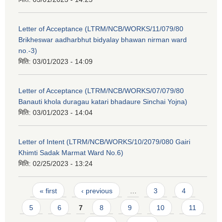
Letter of Acceptance (LTRM/NCB/WORKS/11/079/80
Brikheswar aadharbhut bidyalay bhawan nirman ward
no.-3)
मिति:
03/01/2023 - 14:09
Letter of Acceptance (LTRM/NCB/WORKS/07/079/80
Banauti khola duragau katari bhadaure Sinchai Yojna)
मिति:
03/01/2023 - 14:04
Letter of Intent (LTRM/NCB/WORKS/10/2079/080 Gairi
Khimti Sadak Marmat Ward No.6)
मिति:
02/25/2023 - 13:24
Pages
« first
‹ previous
…
3
4
5
6
7
8
9
10
11