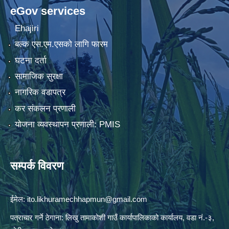
eGov services
Ehajiri
बल्क एस.एम.एसको लागि फारम
घटना दर्ता
सामाजिक सुरक्षा
नागरिक वडापत्र
कर संकलन प्रणाली
योजना व्यवस्थापन प्रणाली: PMIS
सम्पर्क विवरण
ईमेल:
ito.likhuramechhapmun@gmail.com
पत्राचार गर्ने ठेगाना: लिखु तामाकोशी गाउँ कार्यापालिकाको कार्यालय, वडा नं.-३,