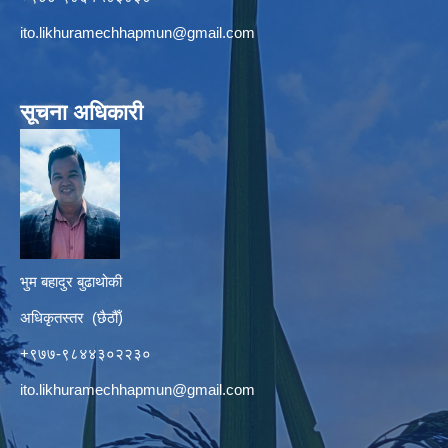
ito.likhuramechhapmun@gmail.com
सूचना अधिकारी
भुम बहादुर बुढाथोकी
अधिकृतस्तर (छैठौँ)
+९७७-९८४४३०२२३०
ito.likhuramechhapmun@gmail.com