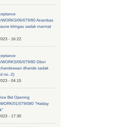
cceptance
/WORKS/06/079/80 Airambas
laune bhirgau sadak marmat
2023 - 16:22
cceptance
WORKS/05/079/80 Dilori
i chandeswari dhande sadak
d no.-2)
2023 - 04:15
Price Bid Opening
WORK/01/079/080 "Halday
k"
2023 - 17:30