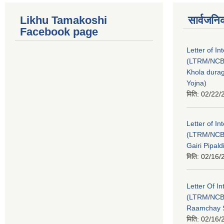
Likhu Tamakoshi
सार्वजनि
Facebook page
Letter of In
(LTRM/NCB
Khola durag
Yojna)
मिति:
02/22/
Letter of In
(LTRM/NCB
Gairi Pipal
मिति:
02/16/
Letter Of In
(LTRM/NCB
Raamchay S
मिति:
02/16/