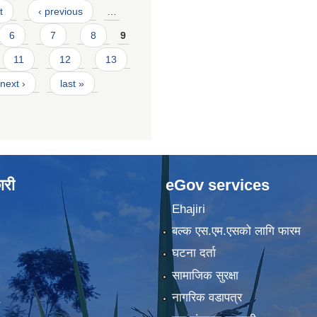
t
‹ previous
…
6
7
8
9
11
12
13
next ›
last »
ारी
eGov services
Ehajiri
बल्क एस.एम.एसको लागि फारम
घटना दर्ता
सामाजिक सुरक्षा
नागरिक वडापत्र