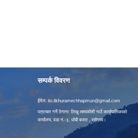
सम्पर्क विवरण
ईमेल:
ito.likhuramechhapmun@gmail.com
पत्राचार गर्ने ठेगाना: लिखु तामाकोशी गाउँ कार्यापालिकाको
कार्यालय, वडा नं.-३, धोबी बजार , रामेछाप।