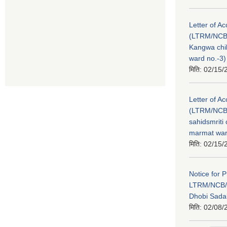
Letter of A
(LTRM/NCB
Kangwa chi
ward no.-3)
मिति:
02/15/
Letter of A
(LTRM/NCB/
sahidsmrit
marmat war
मिति:
02/15/
Notice for 
LTRM/NCB/
Dhobi Sada
मिति:
02/08/