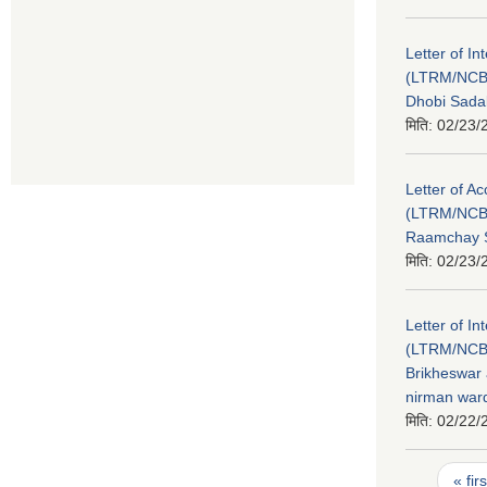
Letter of In
(LTRM/NCB
Dhobi Sada
मिति:
02/23/
Letter of A
(LTRM/NCB
Raamchay S
मिति:
02/23/
Letter of In
(LTRM/NCB
Brikheswar
nirman ward
मिति:
02/22/
Pages
« firs