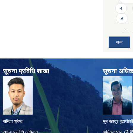
4
9
…
अन्य
सूचना प्रविधि शाखा
सूचना अधिक
सन्दिप श्रेष्ठ
भुम बहादुर बुढाथोकी
सूचना प्रबिधि अधिकृत
अधिकृतस्तर (छैठौँ