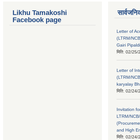
Likhu Tamakoshi
सार्वजनि
Facebook page
Letter of A
(LTRM/NCB
Gairi Pipal
मिति:
02/25/
Letter of In
(LTRM/NCB
karyalay B
मिति:
02/24/
Invitation fo
LTRM/NCB/
(Procureme
and High E
मिति:
02/24/