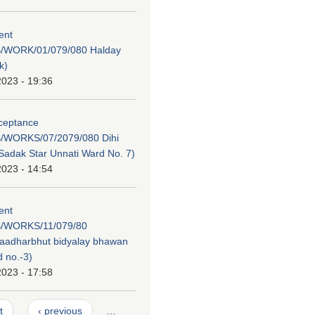
tent
/WORK/01/079/080 Halday
k)
2023 - 19:36
cceptance
/WORKS/07/2079/080 Dihi
adak Star Unnati Ward No. 7)
2023 - 14:54
tent
/WORKS/11/079/80
 aadharbhut bidyalay bhawan
 no.-3)
2023 - 17:58
t
‹ previous
…