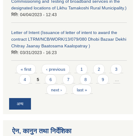
Commissioning and Testing of broadband services in the
designated locations of Likhu Tamakoshi Rural Municipality.)
मिति:
04/04/2023 - 12:43
Letter of Intent (Issuance of letter of intent to award the
contract LTRM/NCB/WORK/13/079/080 Dhobi Bazaar Dekhi
Chitray Jaanay Baatosama Kaalopatray )
मिति:
03/31/2023 - 16:23
Pages
« first
‹ previous
1
2
3
4
5
6
7
8
9
…
next ›
last »
अन्य
ऐन, कानुन तथा निर्देशिका