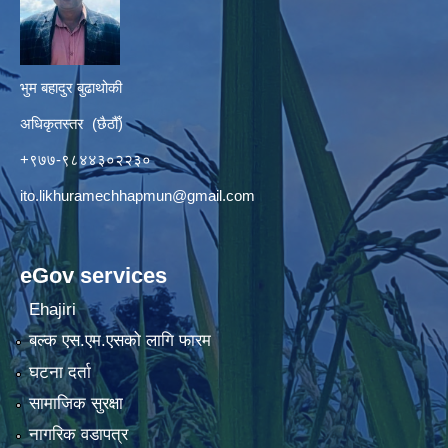
भुम बहादुर बुढाथोकी
अधिकृतस्तर (छैठौँ)
+९७७-९८४४३०२२३०
ito.likhuramechhapmun@gmail.com
eGov services
Ehajiri
बल्क एस.एम.एसको लागि फारम
घटना दर्ता
सामाजिक सुरक्षा
नागरिक वडापत्र