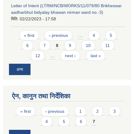
Letter of Intent (LTRM/NCB/WORKS/11/079/80 Brikheswar
aadharbhut bidyalay bhawan nirman ward no.-3)
मिति:
02/22/2023 - 17:58
Pages
« first
‹ previous
…
4
5
6
7
8
9
10
11
12
…
next ›
last »
अन्य
ऐन, कानुन तथा निर्देशिका
Pages
« first
‹ previous
1
2
3
4
5
6
7