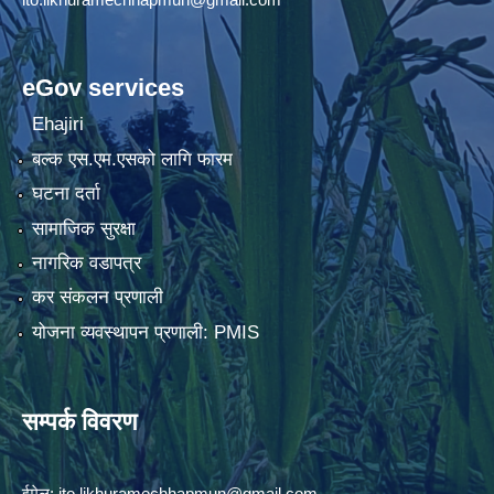
eGov services
Ehajiri
बल्क एस.एम.एसको लागि फारम
घटना दर्ता
सामाजिक सुरक्षा
नागरिक वडापत्र
कर संकलन प्रणाली
योजना व्यवस्थापन प्रणाली: PMIS
सम्पर्क विवरण
ईमेल:
ito.likhuramechhapmun@gmail.com